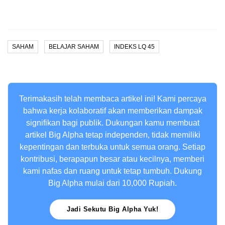
SAHAM
BELAJAR SAHAM
INDEKS LQ 45
Terimakasih telah membaca artikel ini! Kami percaya
bahwa kerja kolaboratif akan memberikan dampak
signifikan bagi publik. Dukungan kamu membuat
artikel Big Alpha tetap independen, tidak memiliki
kepentingan dan terbuka untuk semua orang. Setiap
kontribusi, berapapun besar atau kecilnya, memberi
kami nafas dan ruang untuk tetap tumbuh. Dukung
Big Alpha mulai dari 10,000 Rupiah.
Jadi Sekutu Big Alpha Yuk!