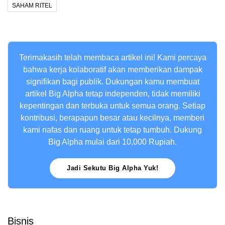
SAHAM RITEL
Terimakasih telah membaca artikel ini! Kami percaya
bahwa kerja kolaboratif akan memberikan dampak
signifikan bagi publik. Dukungan kamu membuat
artikel Big Alpha tetap independen, tidak memiliki
kepentingan dan terbuka untuk semua orang. Setiap
kontribusi, berapapun besar atau kecilnya, memberi
kami nafas dan ruang untuk tetap tumbuh. Dukung
Big Alpha mulai dari 10,000 Rupiah.
Jadi Sekutu Big Alpha Yuk!
Bisnis