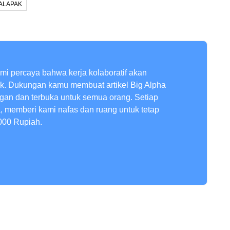
ALAPAK
ami percaya bahwa kerja kolaboratif akan
ik. Dukungan kamu membuat artikel Big Alpha
ngan dan terbuka untuk semua orang. Setiap
a, memberi kami nafas dan ruang untuk tetap
000 Rupiah.