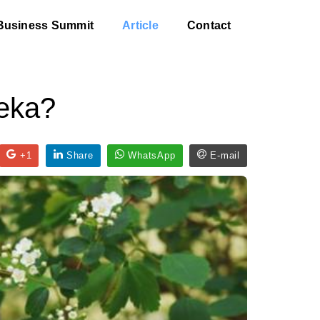
Business Summit
Article
Contact
reka?
+1
Share
WhatsApp
E-mail