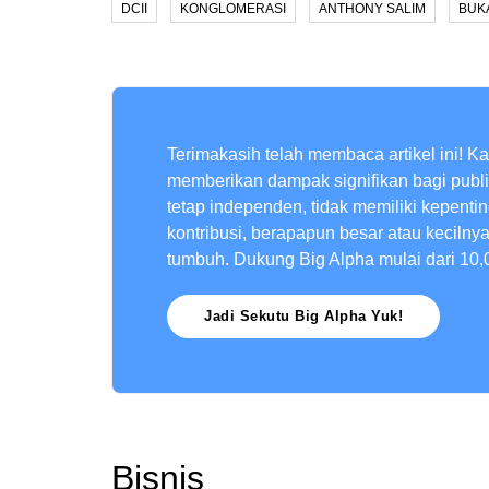
DCII
KONGLOMERASI
ANTHONY SALIM
BUK
Terimakasih telah membaca artikel ini! K
memberikan dampak signifikan bagi publ
tetap independen, tidak memiliki kepenti
kontribusi, berapapun besar atau kecilny
tumbuh. Dukung Big Alpha mulai dari 10,
Jadi Sekutu Big Alpha Yuk!
Bisnis