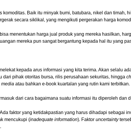
 komoditas. Baik itu minyak bumi, batubara, nikel dan timah,
ergerak secara siklikal, yang mengikuti pergerakan harga komodi
 bisa menentukan harga jual produk yang mereka hasilkan, harg
keuangan mereka pun sangat bergantung kepada hal itu yang p
elekat kepada arus informasi yang kita terima. Akan selalu ad
u dari pihak otoritas bursa, rilis perusahaan sekuritas, hingga
c
l media
atau bahkan e-book kuartalan yang rutin kami terbitkan.
rmasuk dari cara bagaimana suatu informasi itu diperoleh dan d
 Ada faktor yang ketidakpastian yang harus dihadapi sebagai in
ak mencukupi (
inadequate information
). Faktor
uncertainty
terse
.