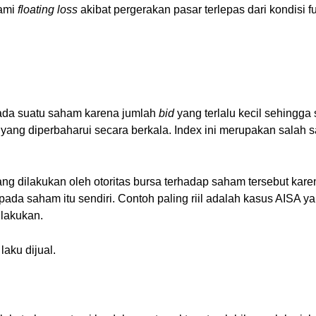
lami
floating loss
akibat pergerakan pasar terlepas dari kondis
t pada suatu saham karena jumlah
bid
yang terlalu kecil sehingga s
yang diperbaharui secara berkala. Index ini merupakan salah s
ang dilakukan oleh otoritas bursa terhadap saham tersebut ka
i pada saham itu sendiri. Contoh paling riil adalah kasus AISA
lakukan.
laku dijual.