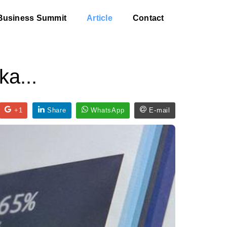
Business Summit
Article
Contact
a...
+1
Share
WhatsApp
E-mail