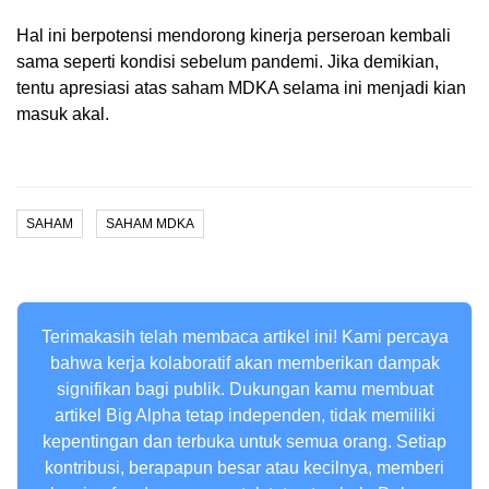
Hal ini berpotensi mendorong kinerja perseroan kembali
sama seperti kondisi sebelum pandemi. Jika demikian,
tentu apresiasi atas saham MDKA selama ini menjadi kian
masuk akal.
SAHAM
SAHAM MDKA
Terimakasih telah membaca artikel ini! Kami percaya
bahwa kerja kolaboratif akan memberikan dampak
signifikan bagi publik. Dukungan kamu membuat
artikel Big Alpha tetap independen, tidak memiliki
kepentingan dan terbuka untuk semua orang. Setiap
kontribusi, berapapun besar atau kecilnya, memberi