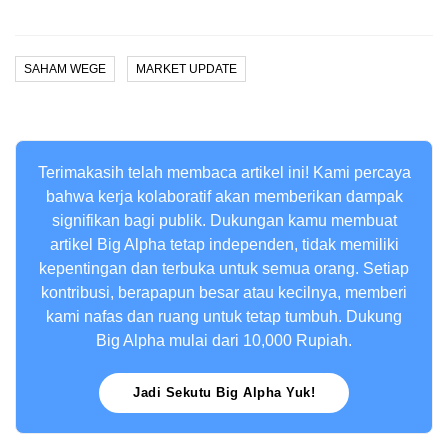
SAHAM WEGE
MARKET UPDATE
Terimakasih telah membaca artikel ini! Kami percaya
bahwa kerja kolaboratif akan memberikan dampak
signifikan bagi publik. Dukungan kamu membuat
artikel Big Alpha tetap independen, tidak memiliki
kepentingan dan terbuka untuk semua orang. Setiap
kontribusi, berapapun besar atau kecilnya, memberi
kami nafas dan ruang untuk tetap tumbuh. Dukung
Big Alpha mulai dari 10,000 Rupiah.
Jadi Sekutu Big Alpha Yuk!