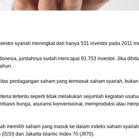
nvestor syariah meningkat dari hanya 531 investor pada 2011 me
donesia, jumlahnya sudah mencapai 91.703 investor. Jika dihit
ahun.
silitas perdagangan saham yang termasuk saham syariah, buka
ria tertentu seperti tidak melakukan sejumlah kegiatan usaha 
erbasis bunga, asuransi konvensional, memproduksi atau menj
h memilih saham yang masuk ke dalam indeks saham syariah. D
(ISSI) dan Jakarta Islamic Index 70 (JII70).