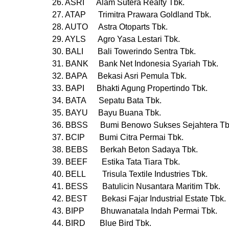
26. ASRI Alam Sutera Realty Tbk.
27. ATAP Trimitra Prawara Goldland Tbk.
28. AUTO Astra Otoparts Tbk.
29. AYLS Agro Yasa Lestari Tbk.
30. BALI Bali Towerindo Sentra Tbk.
31. BANK Bank Net Indonesia Syariah Tbk.
32. BAPA Bekasi Asri Pemula Tbk.
33. BAPI Bhakti Agung Propertindo Tbk.
34. BATA Sepatu Bata Tbk.
35. BAYU Bayu Buana Tbk.
36. BBSS Bumi Benowo Sukses Sejahtera T
37. BCIP Bumi Citra Permai Tbk.
38. BEBS Berkah Beton Sadaya Tbk.
39. BEEF Estika Tata Tiara Tbk.
40. BELL Trisula Textile Industries Tbk.
41. BESS Batulicin Nusantara Maritim Tbk.
42. BEST Bekasi Fajar Industrial Estate Tbk.
43. BIPP Bhuwanatala Indah Permai Tbk.
44. BIRD Blue Bird Tbk.