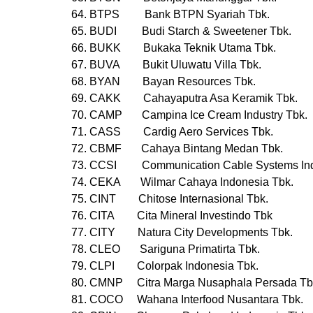
64. BTPS Bank BTPN Syariah Tbk.
65. BUDI Budi Starch & Sweetener Tbk.
66. BUKK Bukaka Teknik Utama Tbk.
67. BUVA Bukit Uluwatu Villa Tbk.
68. BYAN Bayan Resources Tbk.
69. CAKK Cahayaputra Asa Keramik Tbk.
70. CAMP Campina Ice Cream Industry Tbk.
71. CASS Cardig Aero Services Tbk.
72. CBMF Cahaya Bintang Medan Tbk.
73. CCSI Communication Cable Systems Ind
74. CEKA Wilmar Cahaya Indonesia Tbk.
75. CINT Chitose Internasional Tbk.
76. CITA Cita Mineral Investindo Tbk
77. CITY Natura City Developments Tbk.
78. CLEO Sariguna Primatirta Tbk.
79. CLPI Colorpak Indonesia Tbk.
80. CMNP Citra Marga Nusaphala Persada Tb
81. COCO Wahana Interfood Nusantara Tbk.