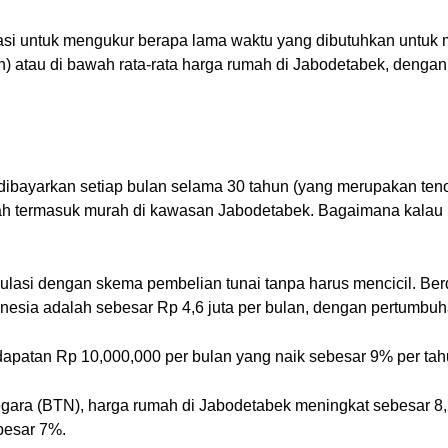
ulasi untuk mengukur berapa lama waktu yang dibutuhkan untu
iah) atau di bawah rata-rata harga rumah di Jabodetabek, deng
s dibayarkan setiap bulan selama 30 tahun (yang merupakan ten
 termasuk murah di kawasan Jabodetabek. Bagaimana kalau me
lasi dengan skema pembelian tunai tanpa harus mencicil. Berd
onesia adalah sebesar Rp 4,6 juta per bulan, dengan pertumbu
dapatan Rp 10,000,000 per bulan yang naik sebesar 9% per tah
egara (BTN), harga rumah di Jabodetabek meningkat sebesar 8,2
besar 7%.