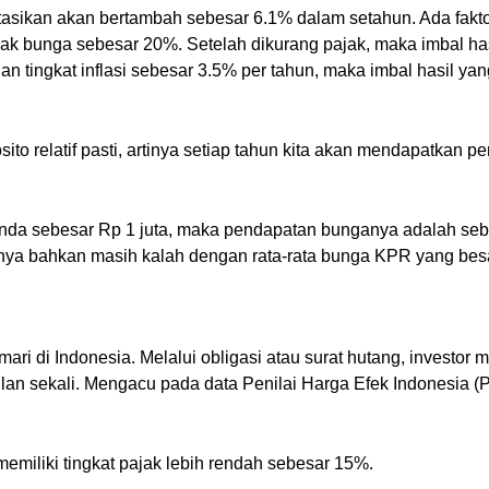
stasikan akan bertambah sebesar 6.1% dalam setahun. Ada fakto
ak bunga sebesar 20%. Setelah dikurang pajak, maka imbal has
an tingkat inflasi sebesar 3.5% per tahun, maka imbal hasil y
ito relatif pasti, artinya setiap tahun kita akan mendapatkan
da sebesar Rp 1 juta, maka pendapatan bunganya adalah sebes
asinya bahkan masih kalah dengan rata-rata bunga KPR yang be
emari di Indonesia. Melalui obligasi atau surat hutang, investo
n sekali. Mengacu pada data Penilai Harga Efek Indonesia (PHE
 memiliki tingkat pajak lebih rendah sebesar 15%.