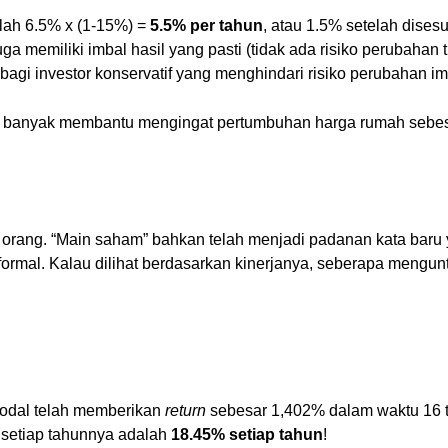
dalah 6.5% x (1-15%) =
5.5% per tahun
, atau 1.5% setelah dises
a memiliki imbal hasil yang pasti (tidak ada risiko perubahan t
bagi investor konservatif yang menghindari risiko perubahan imb
erlalu banyak membantu mengingat pertumbuhan harga rumah seb
anyak orang. “Main saham” bahkan telah menjadi padanan kata b
ormal. Kalau dilihat berdasarkan kinerjanya, seberapa mengun
r modal telah memberikan
return
sebesar 1,402% dalam waktu 16 t
di setiap tahunnya adalah
18.45% setiap tahun
!