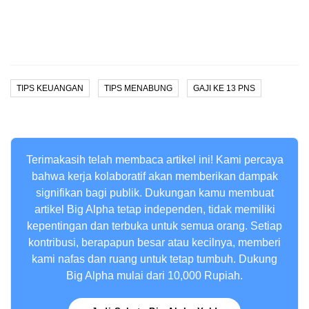
TIPS KEUANGAN
TIPS MENABUNG
GAJI KE 13 PNS
Terimakasih telah membaca artikel ini! Kami percaya
bahwa kerja kolaboratif akan memberikan dampak
signifikan bagi publik. Dukungan kamu membuat
artikel Big Alpha tetap independen, tidak memiliki
kepentingan dan terbuka untuk semua orang. Setiap
kontribusi, berapapun besar atau kecilnya, memberi
kami nafas dan ruang untuk tetap tumbuh. Dukung
Big Alpha mulai dari 10,000 Rupiah.