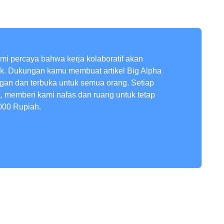
ami percaya bahwa kerja kolaboratif akan
ik. Dukungan kamu membuat artikel Big Alpha
ngan dan terbuka untuk semua orang. Setiap
a, memberi kami nafas dan ruang untuk tetap
000 Rupiah.