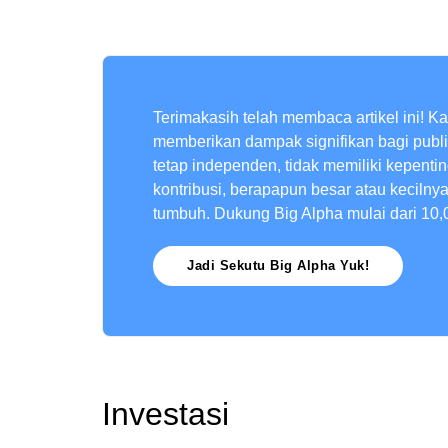
Terimakasih telah membaca artikel ini! K
memberikan dampak signifikan bagi publ
tetap independen, tidak memiliki kepenti
kontribusi, berapapun besar atau kecilny
tumbuh. Dukung Big Alpha mulai dari 10,
Jadi Sekutu Big Alpha Yuk!
Investasi