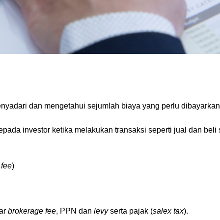
 menyadari dan mengetahui sejumlah biaya yang perlu dibayarka
pada investor ketika melakukan transaksi seperti jual dan beli 
 fee
)
yar
brokerage fee
, PPN dan
levy
serta pajak (
salex tax
).