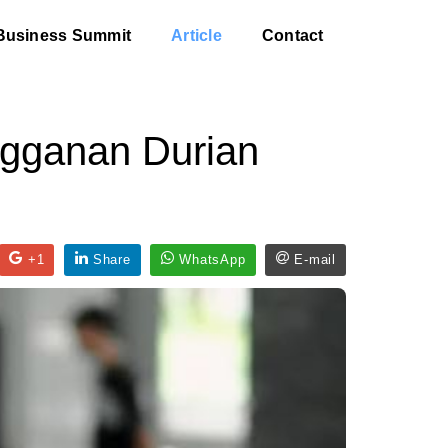
Business Summit
Article
Contact
ngganan Durian
+1
Share
WhatsApp
E-mail