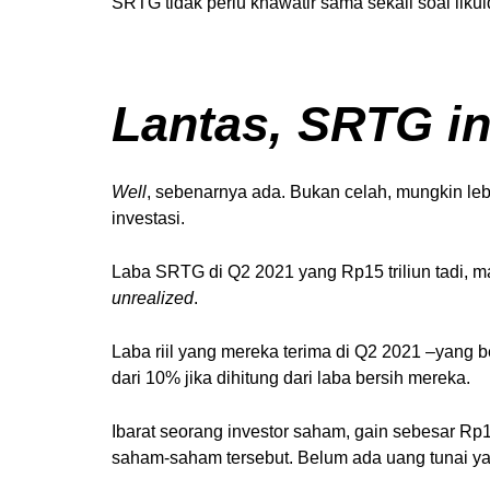
SRTG tidak perlu khawatir sama sekali soal lik
Lantas, SRTG in
Well
, sebenarnya ada. Bukan celah, mungkin leb
investasi.
Laba SRTG di Q2 2021 yang Rp15 triliun tadi, m
unrealized
.
Laba riil yang mereka terima di Q2 2021 –yang b
dari 10% jika dihitung dari laba bersih mereka.
Ibarat seorang investor saham, gain sebesar Rp15
saham-saham tersebut. Belum ada uang tunai y