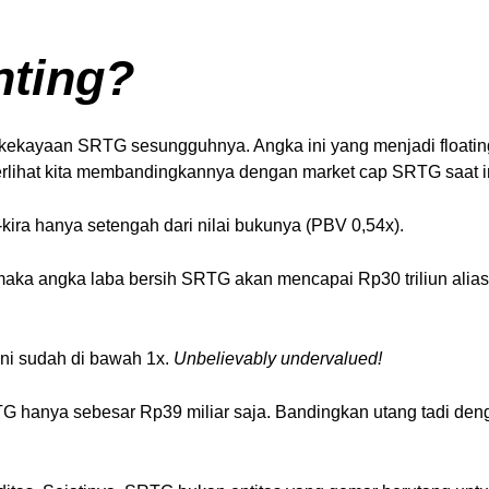
ting?
ekayaan SRTG sesungguhnya. Angka ini yang menjadi floating pr
rlihat kita membandingkannya dengan market cap SRTG saat ini,
ra-kira hanya setengah dari nilai bukunya (PBV 0,54x).
maka angka laba bersih SRTG akan mencapai Rp30 triliun alias s
ini sudah di bawah 1x.
Unbelievably undervalued!
RTG hanya sebesar Rp39 miliar saja. Bandingkan utang tadi de