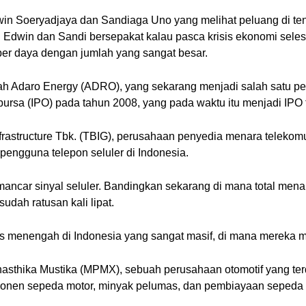
win Soeryadjaya dan Sandiaga Uno yang melihat peluang di ten
 Edwin dan Sandi bersepakat kalau pasca krisis ekonomi selesa
er daya dengan jumlah yang sangat besar.
h Adaro Energy (ADRO), yang sekarang menjadi salah satu pe
ursa (IPO) pada tahun 2008, yang pada waktu itu menjadi IPO 
rastructure Tbk. (TBIG), perusahaan penyedia menara telekomun
pengguna telepon seluler di Indonesia.
mancar sinyal seluler. Bandingkan sekarang di mana total me
udah ratusan kali lipat.
 menengah di Indonesia yang sangat masif, di mana mereka 
asthika Mustika (MPMX), sebuah perusahaan otomotif yang terdi
omponen sepeda motor, minyak pelumas, dan pembiayaan sepeda 