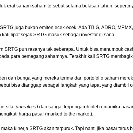
luk erat saham-saham tersebut selama belasan tahun, seperti
lio SRTG juga bukan emiten ecek-ecek. Ada TBIG, ADRO, MPMX
kali lipat sejak SRTG masuk sebagai investor di sana.
 SRTG pun rasanya tak seberapa. Untuk bisa menumpuk cash y
kepada para pemegang sahamnya. Terakhir kali SRTG membagika
viden dan bunga yang mereka terima dari portofolio saham mere
rsebut bisa dianggap sebagai langkah yang tepat yang diambil 
bersifat
unrealized
dan sangat terpengaruh oleh dinamika pasar.
engikuti harga pasar (marked to the market).
, maka kinerja SRTG akan terpuruk. Tapi nanti jika pasar teru