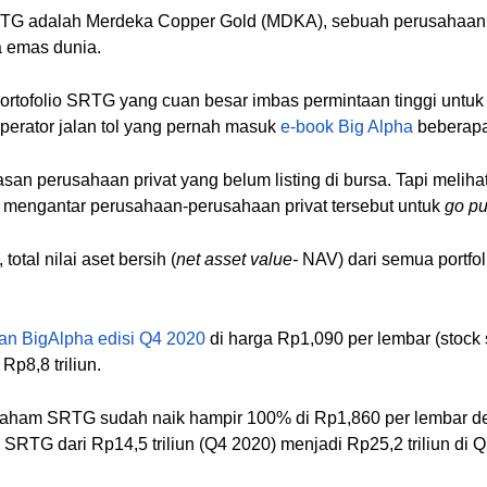
ki SRTG adalah Merdeka Copper Gold (MDKA), sebuah perusaha
a emas dunia.
 portofolio SRTG yang cuan besar imbas permintaan tinggi unt
erator jalan tol yang pernah masuk
e-book Big Alpha
beberapa 
elasan perusahaan privat yang belum listing di bursa. Tapi m
 mengantar perusahaan-perusahaan privat tersebut untuk
go pu
otal nilai aset bersih (
net asset value-
NAV) dari semua portfol
an BigAlpha edisi Q4 2020
di harga Rp1,090 per lembar (stock s
Rp8,8 triliun.
saham SRTG sudah naik hampir 100% di Rp1,860 per lembar den
RTG dari Rp14,5 triliun (Q4 2020) menjadi Rp25,2 triliun di 