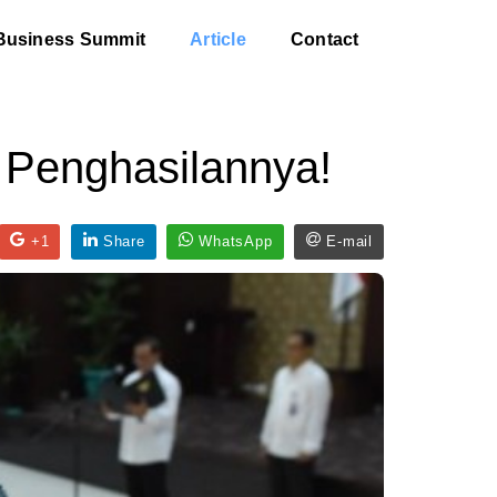
Business Summit
Article
Contact
 Penghasilannya!
+1
Share
WhatsApp
E-mail