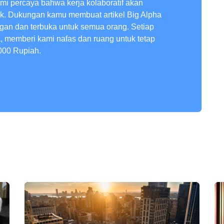
ami percaya bahwa kerja kolaboratif akan
ik. Dukungan kamu membuat artikel Big Alpha
ngan dan terbuka untuk semua orang. Setiap
a, memberi kami nafas dan ruang untuk tetap
000 Rupiah.