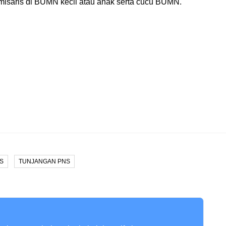
omisaris di BUMN kecil atau anak serta cucu BUMN.
NS
TUNJANGAN PNS