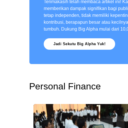
Terimakasih telah membaca artikel ini! K
memberikan dampak signifikan bagi publ
tetap independen, tidak memiliki kepenti
kontribusi, berapapun besar atau kecilny
tumbuh. Dukung Big Alpha mulai dari 10,
Jadi Sekutu Big Alpha Yuk!
Personal Finance