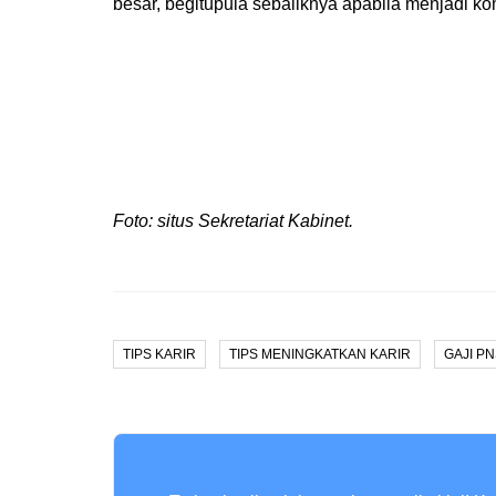
besar, begitupula sebaliknya apabila menjadi k
Foto: situs Sekretariat Kabinet.
TIPS KARIR
TIPS MENINGKATKAN KARIR
GAJI P