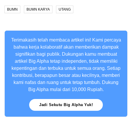
BUMN
BUMN KARYA
UTANG
Terimakasih telah membaca artikel ini! Kami percaya
bahwa kerja kolaboratif akan memberikan dampak
signifikan bagi publik. Dukungan kamu membuat
artikel Big Alpha tetap independen, tidak memiliki
kepentingan dan terbuka untuk semua orang. Setiap
kontribusi, berapapun besar atau kecilnya, memberi
kami nafas dan ruang untuk tetap tumbuh. Dukung
Big Alpha mulai dari 10,000 Rupiah.
Jadi Sekutu Big Alpha Yuk!