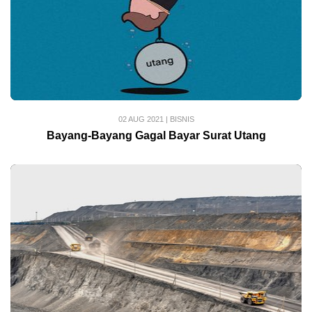
02 AUG 2021
|
BISNIS
Bayang-Bayang Gagal Bayar Surat Utang