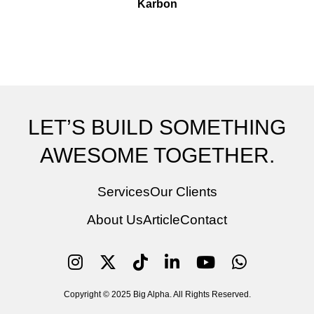
Karbon
LET’S BUILD SOMETHING
AWESOME TOGETHER.
Services
Our Clients
About Us
Article
Contact
Copyright © 2025 Big Alpha. All Rights Reserved.