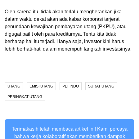
Oleh karena itu, tidak akan terlalu mengherankan jika
dalam waktu dekat akan ada kabar korporasi terjerat
penundaan kewajiban pembayaran utang (PKPU), atau
digugat pailit oleh para krediturnya. Tentu kita tidak
berharap hal itu terjadi. Hanya saja, investor kini harus
lebih berhati-hati dalam menempuh langkah investasinya.
UTANG
EMISI UTANG
PEFINDO
SURAT UTANG
PERINGKAT UTANG
Terimakasih telah membaca artikel ini! Kami percaya
bahwa kerja kolaboratif akan memberikan dampak