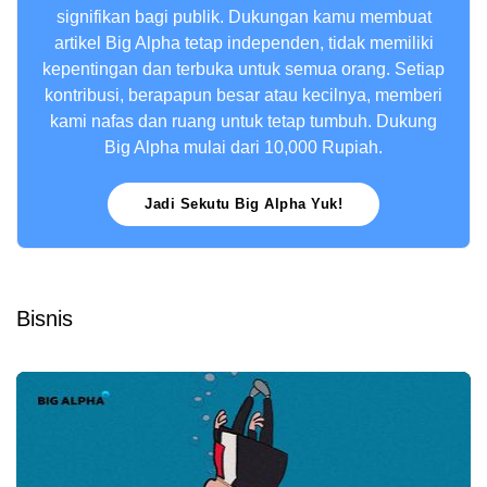
signifikan bagi publik. Dukungan kamu membuat
artikel Big Alpha tetap independen, tidak memiliki
kepentingan dan terbuka untuk semua orang. Setiap
kontribusi, berapapun besar atau kecilnya, memberi
kami nafas dan ruang untuk tetap tumbuh. Dukung
Big Alpha mulai dari 10,000 Rupiah.
Jadi Sekutu Big Alpha Yuk!
Bisnis