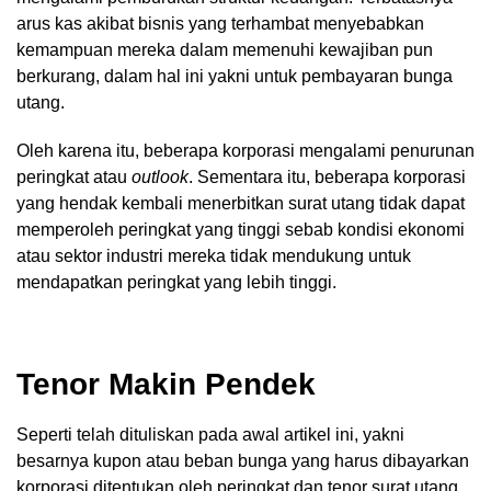
arus kas akibat bisnis yang terhambat menyebabkan
kemampuan mereka dalam memenuhi kewajiban pun
berkurang, dalam hal ini yakni untuk pembayaran bunga
utang.
Oleh karena itu, beberapa korporasi mengalami penurunan
peringkat atau
outlook
. Sementara itu, beberapa korporasi
yang hendak kembali menerbitkan surat utang tidak dapat
memperoleh peringkat yang tinggi sebab kondisi ekonomi
atau sektor industri mereka tidak mendukung untuk
mendapatkan peringkat yang lebih tinggi.
Tenor Makin Pendek
Seperti telah dituliskan pada awal artikel ini, yakni
besarnya kupon atau beban bunga yang harus dibayarkan
korporasi ditentukan oleh peringkat dan tenor surat utang.